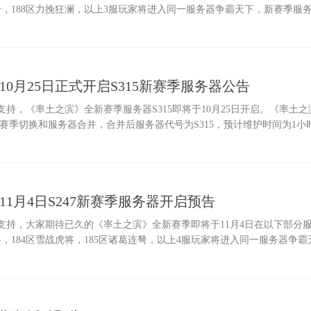
击，188区力挽狂澜，以上3服玩家将进入同一服务器争霸天下，新赛季服务器
》10月25日正式开启S315新赛季服务器公告
，《率土之滨》全新赛季服务器S315即将于10月25日开启。《率土之滨》S2
进行赛季切换和服务器合并，合并后服务器代号为S315，预计维护时间为1
》11月4日S247新赛季服务器开启预告
持，大家期待已久的《率土之滨》全新赛季即将于11月4日在以下部分服
略，184区雪战虎将，185区诸葛连弩，以上4服玩家将进入同一服务器争