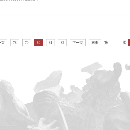
第
页
一页
78
79
80
81
82
下一页
末页