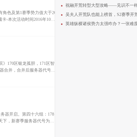
祝融开荒转型大型攻略——见识不一样的“攻其不备
所有角色及第1赛季势力值大于20
吴夫人开荒队也能上榜首，S2赛季开荒细节全
-本次活动时间2016年10月
英雄纵横诸侯势力太强咋办？一张难度表解决所
张【桃园结义】典藏卡【桃园
》170区银龙孤胆，171区智
服务器合并，合并后服务器代号为
务器开启。第四十六组：178
霸天下，新赛季服务器代号为S2