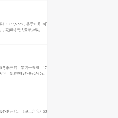
27,S228，将于10月18日
小时，期间将无法登录游戏。
务器开启。第四十五组：174
霸天下，新赛季服务器代号为S2
服务器开启。《率土之滨》S3