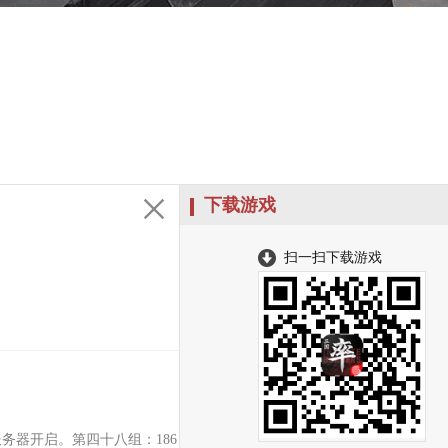
下载游戏
扫一扫下载游戏
务器开启。第四十八组：186