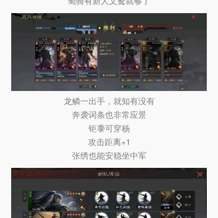
蜀骑有新人文鸯就够了
龙鳞一出手，就知有没有
奔袭词条也非常应景
钜黍可穿杨
攻击距离+1
张绣也能安稳坐中军