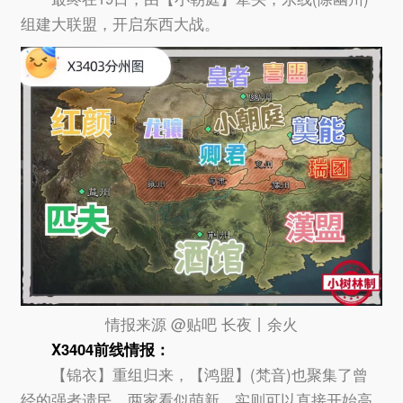
组建大联盟，开启东西大战。
情报来源 @贴吧 长夜丨余火
X3404
前线情报：
【锦衣】重组归来，【鸿盟】(梵音)也聚集了曾
经的强者遗民，两家看似萌新，实则可以直接开始高