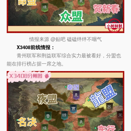
情报来源 @贴吧 磕磕绊绊不咽气
X3408
前线情报：
青州联军和荆益联军综合实力最被看好，分盟也
能在排行榜占据一席之地。