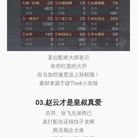
某位配将大师表示
有些红度的大乔
应当加些速度追上孙权哦！
素材来源于@The&小灰猫
03.赵云才是皇叔真爱
关羽、张飞兄弟而已
真打配合还得找子龙啊
两员蜀步大将