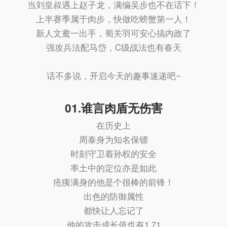
当刘皇叔遇上赵子龙，满编吴步也不在话下！
上半赛季属于肉步，快做吃螃蟹第一人！
新人文鸯一出手，蜀关羽可安心搞内政了
强攻兵法配马岱，C级战法也有春天
话不多说，开启今天的趣事速递吧~
01.谁言肉盾无伤害
在历史上
周泰身为知名保镖
时刻守卫着孙权的安全
率土中的定位亦是如此
疮痍满身的他是个很棒的前锋！
出色的防御属性
都快让人忘记了
他的攻击成长值也有1.71