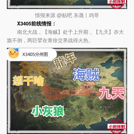
情报来源 @贴吧 东晟丨鸡哥
X3405
前线情报：
南北大战，【海贼】处于上升期，【九天】亦大
旗不倒，两巨擘在青徐交界战得火热。