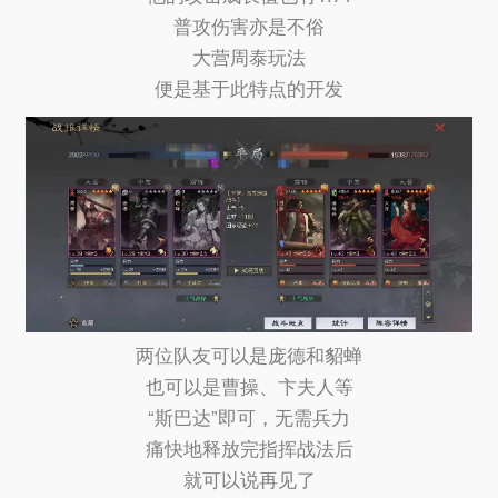
普攻伤害亦是不俗
大营周泰玩法
便是基于此特点的开发
两位队友可以是庞德和貂蝉
也可以是曹操、卞夫人等
“斯巴达”即可，无需兵力
痛快地释放完指挥战法后
就可以说再见了