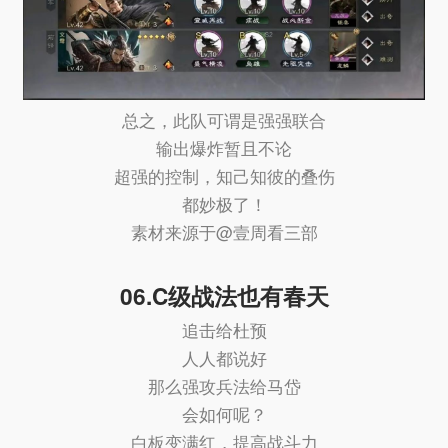
总之，此队可谓是强强联合
输出爆炸暂且不论
超强的控制，知己知彼的叠伤
都妙极了！
素材来源于@壹周看三部
06.C级战法也有春天
追击给杜预
人人都说好
那么强攻兵法给马岱
会如何呢？
白板变满红，提高战斗力