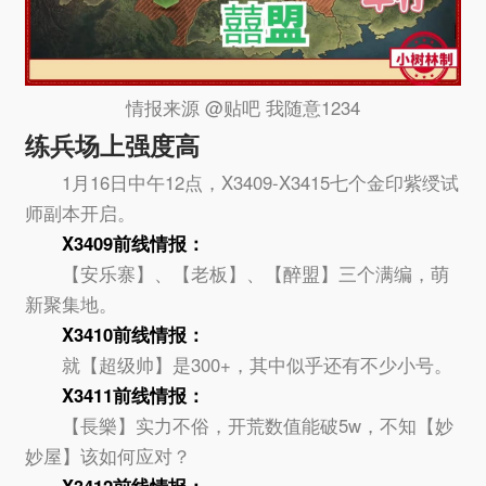
情报来源 @贴吧 我随意1234
练兵场上强度高
1月16日中午12点，X3409-X3415七个金印紫绶试
师副本开启。
X3409
前线情报：
【安乐寨】、【老板】、【醉盟】三个满编，萌
新聚集地。
X3410
前线情报：
就【超级帅】是300+，其中似乎还有不少小号。
X3411
前线情报：
【長樂】实力不俗，开荒数值能破5w，不知【妙
妙屋】该如何应对？