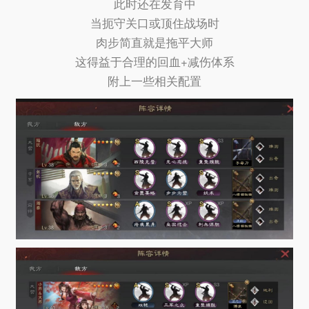
此时还在发育中
当扼守关口或顶住战场时
肉步简直就是拖平大师
这得益于合理的回血+减伤体系
附上一些相关配置