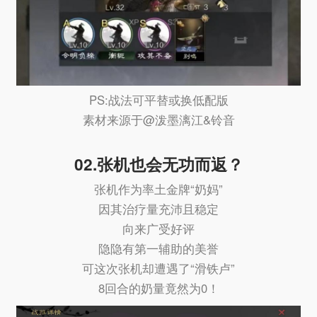
PS:战法可平替或换低配版
素材来源于@泼墨漓江&铃音
02.张机也会无功而返？
张机作为率土金牌“奶妈”
因其治疗量充沛且稳定
向来广受好评
隐隐有第一辅助的美誉
可这次张机却遭遇了“滑铁卢”
8回合的奶量竟然为0！