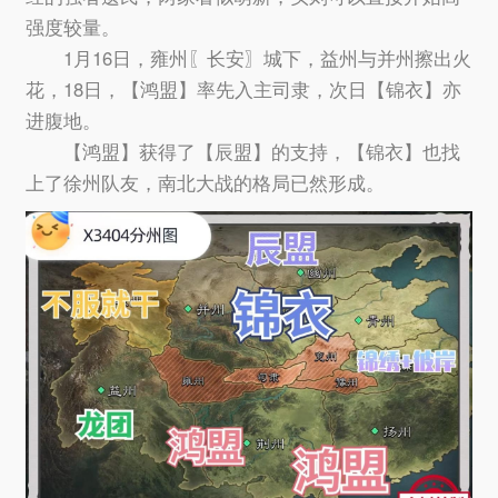
强度较量。
1月16日，雍州〖长安〗城下，益州与并州擦出火
花，18日，【鸿盟】率先入主司隶，次日【锦衣】亦
进腹地。
【鸿盟】获得了【辰盟】的支持，【锦衣】也找
上了徐州队友，南北大战的格局已然形成。