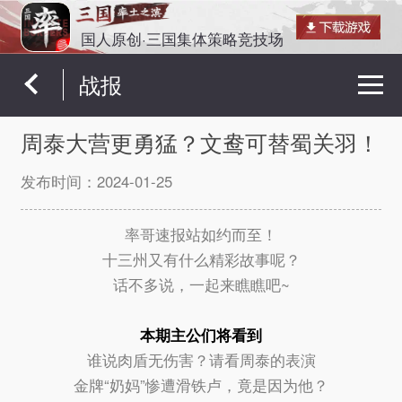
国人原创·三国集体策略竞技场
战报
周泰大营更勇猛？文鸯可替蜀关羽！
发布时间：
2024-01-25
率哥速报站如约而至！
十三州又有什么精彩故事呢？
话不多说，一起来瞧瞧吧~
本期主公们将看到
谁说肉盾无伤害？请看周泰的表演
金牌“奶妈”惨遭滑铁卢，竟是因为他？