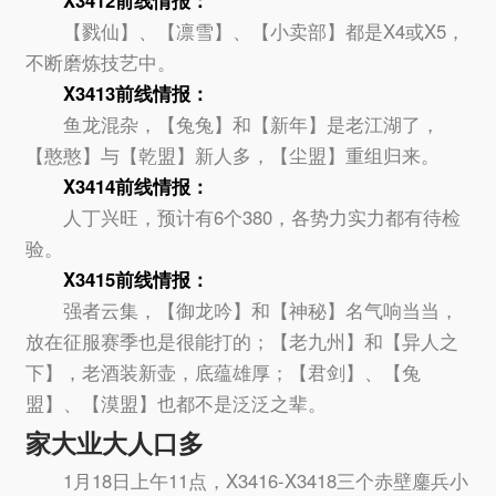
X3412
前线情报：
【戮仙】、【凛雪】、【小卖部】都是X4或X5，
不断磨炼技艺中。
X3413
前线情报：
鱼龙混杂，【兔兔】和【新年】是老江湖了，
【憨憨】与【乾盟】新人多，【尘盟】重组归来。
X3414
前线情报：
人丁兴旺，预计有6个380，各势力实力都有待检
验。
X3415
前线情报：
强者云集，【御龙吟】和【神秘】名气响当当，
放在征服赛季也是很能打的；【老九州】和【异人之
下】，老酒装新壶，底蕴雄厚；【君剑】、【兔
盟】、【漠盟】也都不是泛泛之辈。
家大业大人口多
1月18日上午11点，X3416-X3418三个赤壁鏖兵小