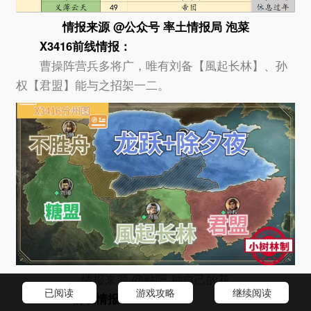
情报来源 @公众号 率土情报局 泡菜
X3416
前线情报：
曹操阵营兵多将广，唯有刘备【風起长林】、孙
权【君盟】能与之招架一二。
情报来源 @贴吧 种自己的花
已阅读
游戏攻略
继续阅读
X3417
前线情报：