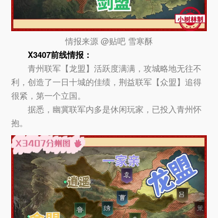
情报来源 @贴吧 雪寒酥
X3407
前线情报：
青州联军【龙盟】活跃度满满，攻城略地无往不
利，创造了一日十城的佳绩，荆益联军【众盟】追得
很紧，第一个立国。
据悉，幽冀联军内多是休闲玩家，已投入青州怀
抱。