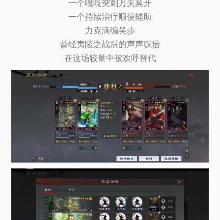
一个嘎嘎突刺万夫莫开
一个持续治疗顺便辅助
力克满编吴步
曾经夷陵之战后的声声叹惜
在这场较量中被欢呼替代