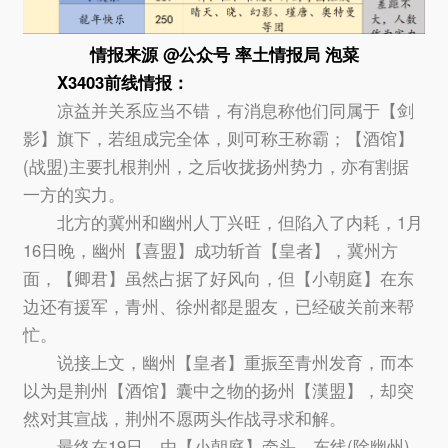
情报来源 @公众号 率土情报局 泡菜
X3403
前线情报：
凉益并关系应当不错，有消息称他们同属于【剑
影】旗下，若组成完全体，则可称王称霸；【酒馆】
(战盟)主要扎根荆州，之后收拢扬州势力，亦有割据
一方的实力。
北方的冀州和幽州人丁兴旺，但陷入了内耗，1月
16日晚，幽州【喜盟】成功斩首【皇者】，冀州方
面，【卿君】虽然占据了好风向，但【小朝庭】在东
边还有援军，青州、徐州都是盟友，已经破关前来帮
忙。
说接上文，幽州【皇者】重振至青州发育，而本
以为是荆州【酒馆】囊中之物的扬州【漢盟】，却突
然对其宣战，荆州不愿两头作战寻求和解。
最终在19日，由【小朝庭】牵头，东线(除幽州)