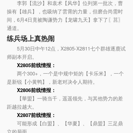
李郭【流沙】和袁术【风华】位列第一批次，曹
操有【雄兵】，也吸纳了雲霄的力量，但磨合尚需时
间，6月4日竟被陶谦势力【龙啸九天】拿下了〖莒〗
通道。
练兵场上真热闹
5月30日中午12点，X2805-X2811七个群雄逐鹿试
师副本开启。
X2805前线情报：
两个300+，一个是中规中矩的【卡乐米】，一个
是新锐【小黄鸭】，新老对决令人期待。
X2806前线情报：
【華盟】一骑当千，遥遥领先，与其他势力的差
距越拉越大。
X2807前线情报：
可能形成【白盟】、【华夏】、【鼎盟】三足鼎
立的局面。