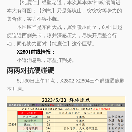
【纯鹿仁】经验老道，本次其本体“神威”满编进
本大有可图；【剑气】乃是落魄山、突突突等势力的
集合体，实力不容小觑。
本区应当是东西大战，冀州覆压而至，6月1日起
便迫近西侧关卡，凉并深感压力，尽快开启整合行
动，同心协力面对【纯鹿仁】这个巨擘。
X2801前线情报：
小道消息称，凉益打荆扬。
两两对抗硬碰硬
5月30日上午11点，X2802-X2804三个群雄逐鹿剧
本开启。