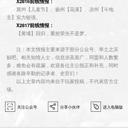
X2816前线情报：
冀州【儿童节】、扬州【花溪】、凉州【斗地
主】实力较强。
X2817前线情报：
【黄埔】回归，重拾荣光不是梦。
注：本文情报主要来源于部分公众号、率土之滨
贴吧、相关知情人士，信息涉及面广，同盟和人数繁
多，难免会有疏漏，欢迎各位主公指正和补充，同时
感谢各路辛勤的记录者、史官们！
以上文章内容均来自于玩家投稿，不代表官方立
场。
򰀁
򰀂
򰀄
关注公众号
分享小伙伴
进入电脑版