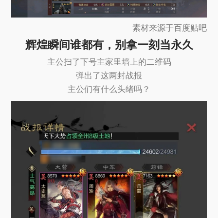
素材来源于百度贴吧
辉煌瞬间谁都有，别拿一刻当永久
主公扫了下号主家里墙上的二维码
弹出了这两封战报
主公们有什么头绪吗？