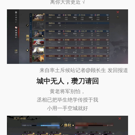
离你大营更近 √
来自率土斥候站记者@顾长生 发回报道
城中无人，瓒刀请回
黄老将军别怕，
丞相已把毕生绝学传授于我
小用一手空城就好