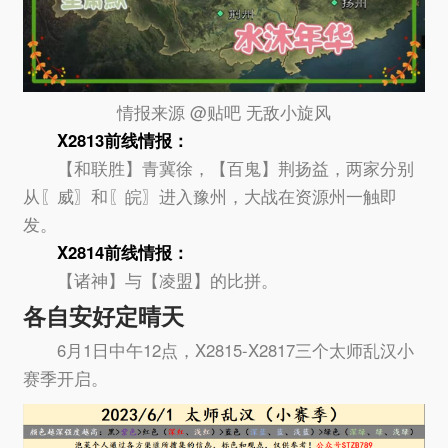
情报来源 @贴吧 无敌小旋风
X2813前线情报：
【和联胜】青冀徐，【百鬼】荆扬益，两家分别
从〖威〗和〖皖〗进入豫州，大战在资源州一触即
发。
X2814前线情报：
【诸神】与【凌盟】的比拼。
各自安好定晴天
6月1日中午12点，X2815-X2817三个太师乱汉小
赛季开启。