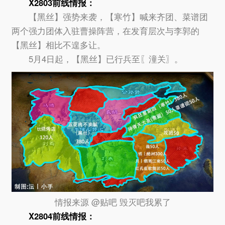
X2803前线情报：
【黑丝】强势来袭，【寒竹】喊来齐团、菜谱团
两个强力团体入驻曹操阵营，在发育层次与李郭的
【黑丝】相比不遑多让。
5月4日起，【黑丝】已行兵至〖潼关〗。
情报来源 @贴吧 毁灭吧我累了
X2804前线情报：