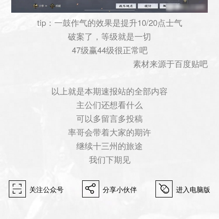
tip：一鼓作气的效果是提升10/20点士气
破案了，等级就是一切
47级赢44级很正常吧
素材来源于百度贴吧
以上就是本期速报站的全部内容
主公们还想看什么
可以多留言多投稿
率哥会带着大家的期许
继续十三州的旅途
我们下期见
򰀁
򰀂
򰀄
关注公众号
分享小伙伴
进入电脑版