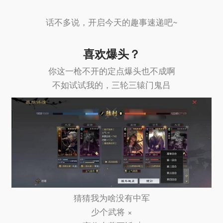
话不多说，开启今天的趣事速递吧~
喜欢爆头？
你这一枪不开的定点爆头也不成啊
不如试试我的，三轮三辕门鬼吕
猜猜我为啥没有中军
少个武将 ×