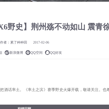
5X6野史】荆州殇不动如山 震青
作者：累了种种田
2017-02-06



信
新浪微博
QQ空间
QQ好友
，把酒话率土。《率土之滨》赛季野史火爆开载，敬请关注。也
前情回顾