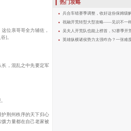
热门攻略
兵合车错赛季调整，收好这份保姆级解读和使
祝融开荒转型大型攻略——见识不一样的“攻其不备
，这位亲哥哥全力辅佐，
吴夫人开荒队也能上榜首，S2赛季开荒细节全
谷]。
英雄纵横诸侯势力太强咋办？一张难度表解决所
队长，混乱之中先要定军
报。
维护荆州秩序的天下归心
2拨力量都在自己老家被