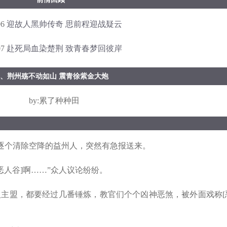
6
迎故人黑帅传奇 思前程迎战疑云
7
赴死局血染楚荆 致青春梦回彼岸
、荆州殇不动如山 震青徐紫金大炮
by:累了种种田
人逐个清除空降的益州人，突然有急报送来。
人谷]啊……”众人议论纷纷。
盟，都要经过几番锤炼，教官们个个凶神恶煞，被外面戏称[恶