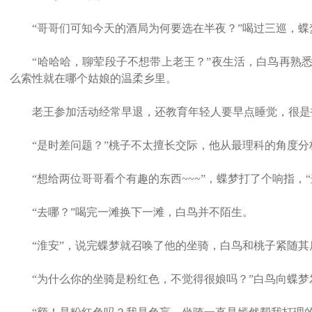
“哥哥们可知今天的酒局为何要选在半夜？”喝过三巡，蝶
“哈哈哈，聊荤段子不想带上老王？”夜生活，白鸟再熟悉
么索性就在哪个姑娘的温柔乡里。
老王参加活动经常早退，还教育年轻人要早点睡觉，很是扫
“是时差问题？”桃子不太擅长交际，他从最理科的角度分
“想给两位哥哥看个有趣的东西~~~”，蝶梦打了个响指，“
“去哪？”喝完一滩换下一滩，白鸟并不陌生。
“淮安”，说完蝶梦就召唤了他的坐骑，白鸟和桃子紧随其
“为什么你的坐骑是粉红色，不觉得很娘吗？”白鸟向蝶梦