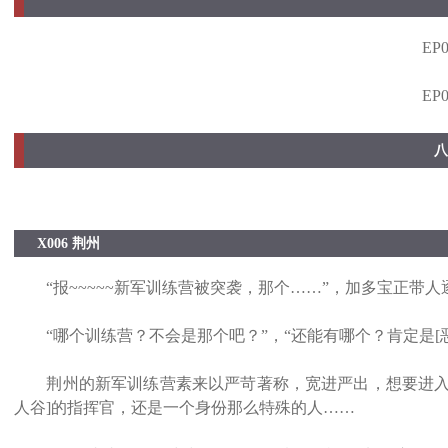
EP0
EP0
八
X006 荆州
“报~~~~~新军训练营被突袭，那个……”，加多宝正带
“哪个训练营？不会是那个吧？”，“还能有哪个？肯定是[恶
荆州的新军训练营素来以严苛著称，宽进严出，想要进入主
人谷]的指挥官，还是一个身份那么特殊的人……