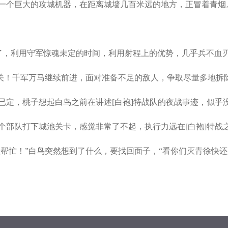
一个巨大的攻城机器，在距离城墙几百米远的地方，正冒着青烟
了，利用守军惊魂未定的时间，利用射程上的优势，几乎兵不血
关！千军万马继续前进，面对准备不足的敌人，争取尽量多地拆
定，桃子想起白鸟之前在讲述[白袍]特战队的夜战事迹，似乎
部队打下城池关卡，感觉非常了不起，执行力远在[白袍]特战
忙！”白鸟突然想到了什么，要找回面子，“看你们灭青徐快还