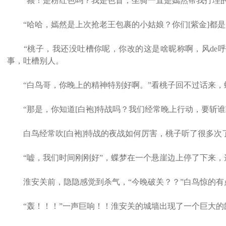
“额！是粉红色吗？我是色盲，坐骑一直是嫣然帮我打理的
“哈哈，嫣然是上次抢老王包裹的小姑娘？你们[紫金]都是
“桃子，我还没吐槽你呢，你改的这是啥昵称啊，风de呼
事，吐槽别人。
“白鸟哥，你晚上的精神特别好啊。”看桃子回不过话来，
“那是，你知道[白袍]特战吗？我们经常晚上行动，要斩谁
白鸟经常吹[白袍]特战的夜战如何厉害，桃子听了很多次
“嘘，我们时间刚刚好”，蝶梦在一个悬崖边上停了下来，
淮安关前，隐隐感觉到杀气，“今晚破关？？”白鸟惊的有
“轰！！！”一声巨响！！淮安关的城墙出现了一个巨大的