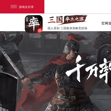
游戏全目录
官网
国人原创·三国集体策略竞技场
网易游戏
游戏爱好者
我的足迹：
率土之滨