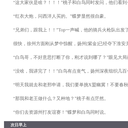
“这大家伙是啥？！！！”桃子和白鸟同时发问，他们看到
“红衣大炮，问西洋人买的。”蝶梦显然很自豪。
“兄弟们，跟我上！！”Top一声喊，他的骑兵火枪队出发
很快，徐州方面刚从梦中惊醒，扬州[紫金]已经夺下淮安
“白鸟哥，不好意思打断了你，刚才说到哪了？”眼见大局已
“没啥，我讲完了！！”白鸟有点丧气，扬州深夜组织几百个
“明天我就去和老邢申请，我们要单挑X盟幽冀！不要春秋帮
“那我和老王做什么？又种地？”桃子有点茫然。
“你们去资源州打友谊赛！”蝶梦和白鸟同时说。
次日早上