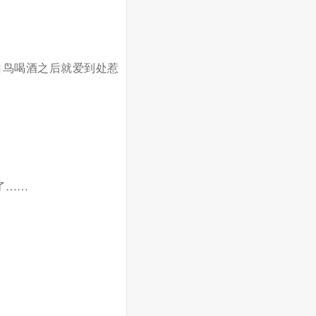
白鸟喝酒之后就爱到处惹
了……