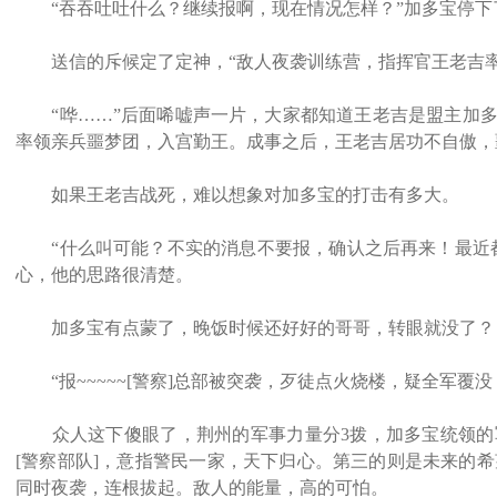
“吞吞吐吐什么？继续报啊，现在情况怎样？”加多宝停下
送信的斥候定了定神，“敌人夜袭训练营，指挥官王老吉率
“哗……”后面唏嘘声一片，大家都知道王老吉是盟主加多
率领亲兵噩梦团，入宫勤王。成事之后，王老吉居功不自傲，
如果王老吉战死，难以想象对加多宝的打击有多大。
“什么叫可能？不实的消息不要报，确认之后再来！最近都
心，他的思路很清楚。
加多宝有点蒙了，晚饭时候还好好的哥哥，转眼就没了？
“报~~~~~[警察]总部被突袭，歹徒点火烧楼，疑全军覆
众人这下傻眼了，荆州的军事力量分3拨，加多宝统领的军
[警察部队]，意指警民一家，天下归心。第三的则是未来的希
同时夜袭，连根拔起。敌人的能量，高的可怕。