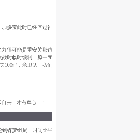
，加多宝此时已经回过神
主力很可能是重安关那边
改战时临时编制，原一团
100码，亲卫队，我们
自去，才有军心！”
轮到蝶梦组局，时间比平