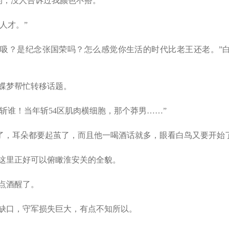
，没人告诉过我颜色不搭。”
人才。”
吸？是纪念张国荣吗？怎么感觉你生活的时代比老王还老。”
蝶梦帮忙转移话题。
斩谁！当年斩54区肌肉横细胞，那个莽男……”
了，耳朵都要起茧了，而且他一喝酒话就多，眼看白鸟又要开始
这里正好可以俯瞰淮安关的全貌。
点酒醒了。
缺口，守军损失巨大，有点不知所以。