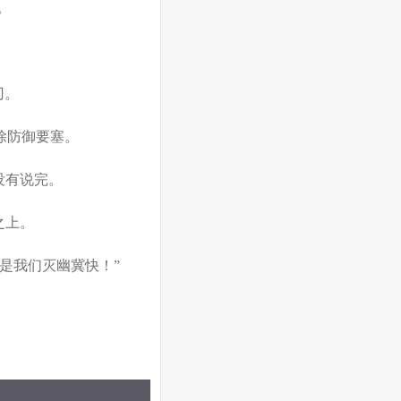
。
刃。
除防御要塞。
没有说完。
之上。
是我们灭幽冀快！”