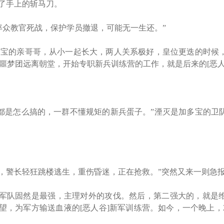
了手上的斩马刀。
众教官死战，保护学员撤退，可能无一生还。”
宝的亲哥哥，从小一起长大，两人关系极好，皇位更迭的时候
噩梦团远离朝堂，开始专职新兵训练营的工作，就是后来的[恶人
是怎么搞的，一群不懂规矩的新兵蛋子。”湮灭是加多宝的卫
没，警长轻狂跳楼逃生，重伤昏迷，正在抢救。”突然又来一则急
队固然是最强，主理对外的攻伐。然后，第二强大的，就是
望，为军方输送血液的[恶人谷]新军训练营。如今，一个晚上，