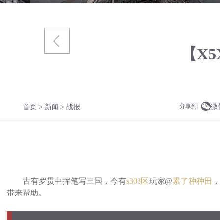
【X

微
分享到:
首页
>
新闻
> 战报
古有罗贯中挥笔写三国，今有
s308区
玩家@
累了种种田
带来帮助。