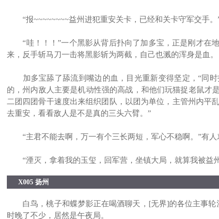
“报~~~~~~~~益州进犯重安关卡，已经和关卡守军交手。
“哇！！！”一个黑影从背后扑向了加多宝，正是刚才在地
来，反手斩马刀一击将黑影斩为两截，自己也溅的浑身是血。
加多宝舔了舔流到嘴边的血，目光重新变得坚定，“同时打
的，州内敌人主要是机动性强的高战，和他们玩猫捉老鼠才
二团四团骨干速度出来组织团队，以团为单位，主管州内平乱。
去重安，看看敌人是不是真的三头六臂。”
“主君不能去啊，万一有个三长两短，军心不稳啊。”有人
“湮灭，拿着我的玉玺，回军营，坐镇大局，就算我被益州
X005 扬州
白鸟，桃子和蝶梦影正在喝酒聊天，[无界]的各位主事轮流
时晚了不少，居然是午夜局。