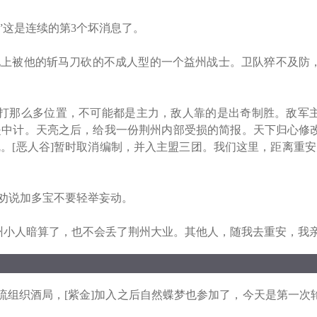
”这是连续的第3个坏消息了。
上被他的斩马刀砍的不成人型的一个益州战士。卫队猝不及防
那么多位置，不可能都是主力，敌人靠的是出奇制胜。敌军
是中计。天亮之后，给我一份荆州内部受损的简报。天下归心修
[恶人谷]暂时取消编制，并入主盟三团。我们这里，距离重安关
劝说加多宝不要轻举妄动。
小人暗算了，也不会丢了荆州大业。其他人，随我去重安，我亲
组织酒局，[紫金]加入之后自然蝶梦也参加了，今天是第一次