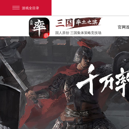
游戏全目录
官网
国人原创·三国集体策略竞技场
网易游戏
游戏爱好者
我的足迹：
率土之滨