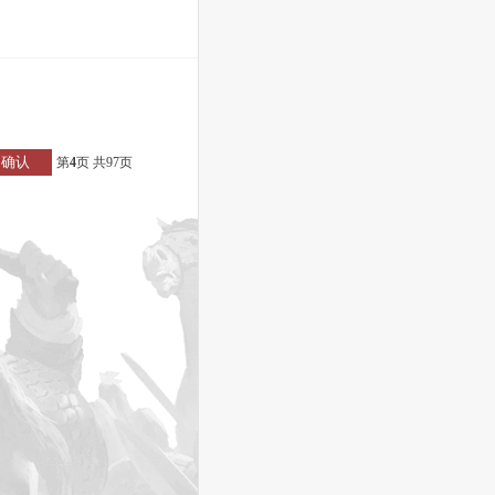
确认
第
4
页 共
97
页