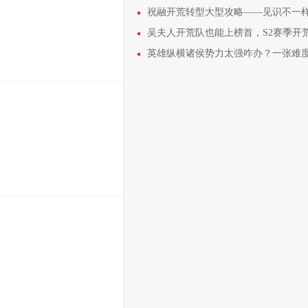
祝融开荒转型大型攻略——见识不一样的“攻其不备
吴夫人开荒队也能上榜首，S2赛季开荒细节全
英雄纵横诸侯势力太强咋办？一张难度表解决所