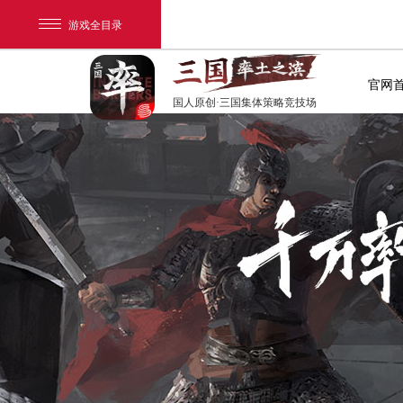
游戏全目录
官网
国人原创·三国集体策略竞技场
网易游戏
游戏爱好者
我的足迹：
率土之滨