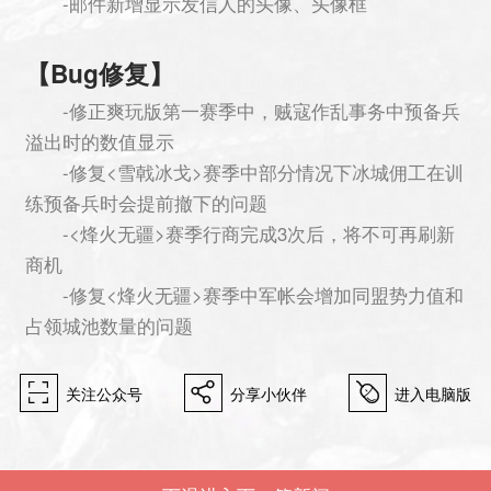
-邮件新增显示发信人的头像、头像框
【Bug修复】
-修正爽玩版第一赛季中，贼寇作乱事务中预备兵
溢出时的数值显示
-修复<雪戟冰戈>赛季中部分情况下冰城佣工在训
练预备兵时会提前撤下的问题
-<烽火无疆>赛季行商完成3次后，将不可再刷新
商机
-修复<烽火无疆>赛季中军帐会增加同盟势力值和
占领城池数量的问题
򰀁
򰀂
򰀄
关注公众号
分享小伙伴
进入电脑版