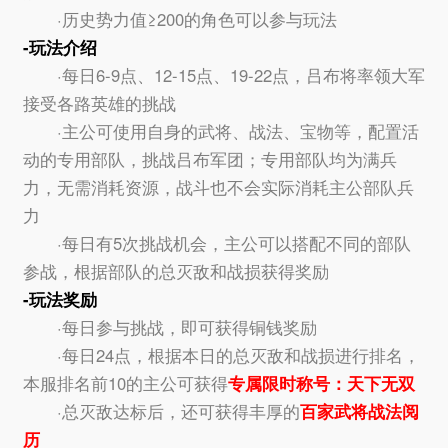
·历史势力值≥200的角色可以参与玩法
-玩法介绍
·每日6-9点、12-15点、19-22点，吕布将率领大军
接受各路英雄的挑战
·主公可使用自身的武将、战法、宝物等，配置活
动的专用部队，挑战吕布军团；专用部队均为满兵
力，无需消耗资源，战斗也不会实际消耗主公部队兵
力
·每日有5次挑战机会，主公可以搭配不同的部队
参战，根据部队的总灭敌和战损获得奖励
-玩法奖励
·每日参与挑战，即可获得铜钱奖励
·每日24点，根据本日的总灭敌和战损进行排名，
本服排名前10的主公可获得
专属限时称号：天下无双
·总灭敌达标后，还可获得丰厚的
百家武将战法阅
历