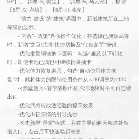
SP】、【5星·蜀·黄忠】、【5星·蜀·马云禄】，移除
【5星·汉·卢植】、【5星·群·张角】
-“势力-建设”的“建筑”界面中，新增建筑所在土地
等级的显示。
-“内政”-“政策”界面操作优化：在选择已施政武将
时，新增“文臣/武将”快捷切换及“任免参军”按钮。
-优化批量铜钱抽卡逻辑：勾选4星及以下转化
时，即使卡池已满也可继续批量抽卡
-优化体力恢复道具，勾选“自动使用体力恢
复”时，武将体力的限制使用条件从＜40调整为≤130
-<赤壁鏖兵>赛季战船出征临河地块时不可再连续
出征
-优化武将转战法经验的提示效果
-优化出征陈情的引导提示
-长史新增“浮窗”模式，并在主界面聊天频道处新
增入口，点击后可快速唤起长史