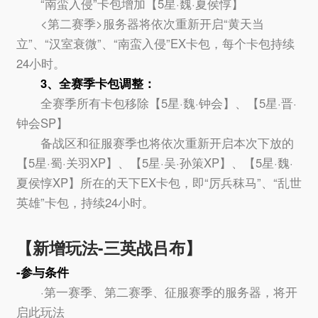
“南蛮入侵”卡包增加【5星·魏·夏侯惇】
<第二赛季>服务器将依次重新开启“黄天当
立”、“汉室衰微”、“南蛮入侵”EX卡包，每个卡包持续
24小时。
3、全赛季卡包调整：
全赛季所有卡包移除【5星·魏·钟会】、【5星·晋·
钟会SP】
备战区和征服赛季也将依次重新开启本次下放的
【5星·蜀·关羽XP】、【5星·吴·孙策XP】、【5星·魏·
夏侯惇XP】所在的天下EX卡包，即“厉兵秣马”、“乱世
英雄”卡包，持续24小时。
【新增玩法-三英战吕布】
-参与条件
·第一赛季、第二赛季、征服赛季的服务器，将开
启此玩法