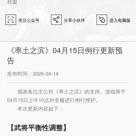
在盟
򰀁
򰀂
򰀄
关注公众号
分享小伙伴
进入电脑版
《率土之滨》04月15日例行更新预
告
发布时间：2026-04-14
感谢各位主公对《率土之滨》的支持。游戏将于
04月15日上午10点对全服进行例行维护。
本次更新内容如下：
【武将平衡性调整】