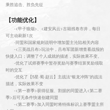
乘胜追击、胜负先征
【功能优化】
-<甲子狼烟>、<建安风云>古籍残卷市井，每日
可主动刷新1次
-同盟和国家规则说明中增加盟主沦陷相关内容
-<三英战吕布>玩法中，吕布军团新增查看战报的
快捷入口；调整了个人成就的描述，实际效果不变。
-优化了试师赛季中暂存奖励与赛季结算奖励领取
时的交互
-优化了【5星·蜀·赵云】主战法“银龙冲阵”的战法
描述，实际效果不变
-<第一赛季>获得征服、割据的同盟进入<第二赛
季>后可无条件快速创建同盟
-<第二赛季>加入同盟时将特殊标识上赛季盟主所