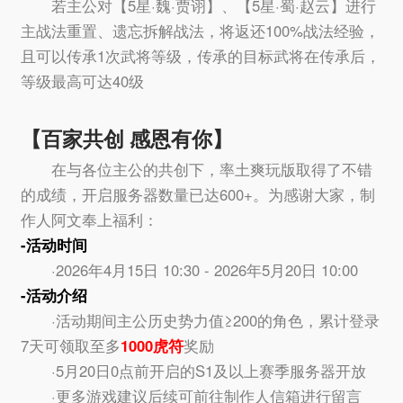
若主公对【5星·魏·贾诩】、【5星·蜀·赵云】进行
主战法重置、遗忘拆解战法，将返还100%战法经验，
且可以传承1次武将等级，传承的目标武将在传承后，
等级最高可达40级
【百家共创 感恩有你】
在与各位主公的共创下，率土爽玩版取得了不错
的成绩，开启服务器数量已达600+。为感谢大家，制
作人阿文奉上福利：
-活动时间
·2026年4月15日 10:30 - 2026年5月20日 10:00
-活动介绍
·活动期间主公历史势力值≥200的角色，累计登录
7天可领取至多
1000虎符
奖励
·5月20日0点前开启的S1及以上赛季服务器开放
·更多游戏建议后续可前往制作人信箱进行留言