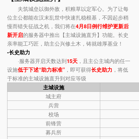
夫筑城垒以御外敌，积粮草以定军心。为了让每
位主公都能在汉末乱世中快速扎稳根基，不因起步稍
慢而错失征战之机，我们将在
4月8日例行维护更新后
新开启
的服务器中推出【主城设施直升】功能。长史
亲率能工巧匠，助主公兴修土木，铸就雄厚基业！
-长史助力
·服务器开启天数达到
15天
，且主公主城内的任一
设施
低于下述“助力标准”
，即可获得
长史助力
，将低
于标准的主城设施直升到对应等级
主城设施
城主府
兵营
校场
前锋营
募兵所