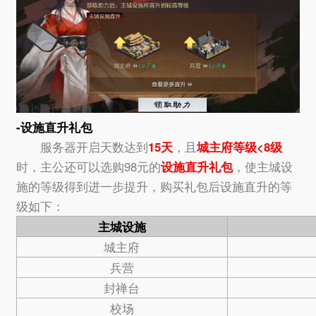
-设施直升礼包
服务器开启天数达到
15天
，且
城主府等级<8级
时，主公还可以选购98元的
设施直升礼包
，使主城设
施的等级得到进一步提升，购买礼包后设施直升的等
级如下：
主城设施
城主府
兵营
封禅台
校场