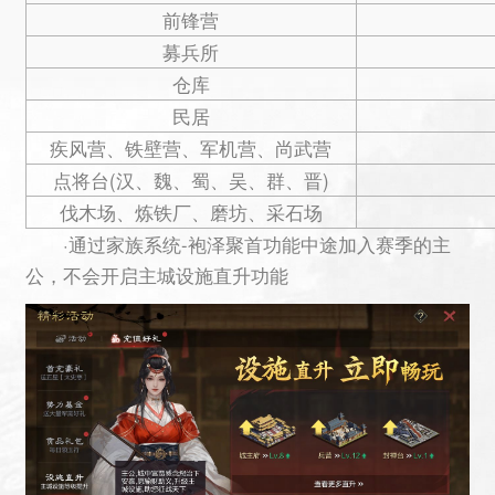
前锋营
募兵所
仓库
民居
疾风营、铁壁营、军机营、尚武营
点将台(汉、魏、蜀、吴、群、晋)
伐木场、炼铁厂、磨坊、采石场
·通过家族系统-袍泽聚首功能中途加入赛季的主
公，不会开启主城设施直升功能