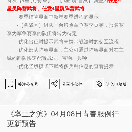
星吴阵营武将、任意4星魏阵营武将
-赛季结算界面中新增赛季进程的显示
-［备战区］组队平台移除军争赛季页签，报名赛
季为军争赛季的队伍将转为待定
-优化出征时提示武将未携带战法时的交互流程
-优化部队阵容界面，主公可通过阵容界面对在主
城的部队快速配置战法、宝物、兵种
-优化竖版模式下武将多兵种信息的查看提示
򰀁
򰀂
򰀄
关注公众号
分享小伙伴
进入电脑版
《率土之滨》04月08日青春服例行
更新预告