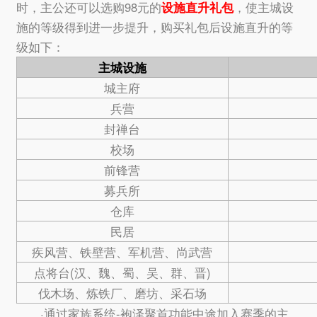
时，主公还可以选购98元的
设施直升礼包
，使主城设
施的等级得到进一步提升，购买礼包后设施直升的等
级如下：
主城设施
城主府
兵营
封禅台
校场
前锋营
募兵所
仓库
民居
疾风营、铁壁营、军机营、尚武营
点将台(汉、魏、蜀、吴、群、晋)
伐木场、炼铁厂、磨坊、采石场
·通过家族系统-袍泽聚首功能中途加入赛季的主