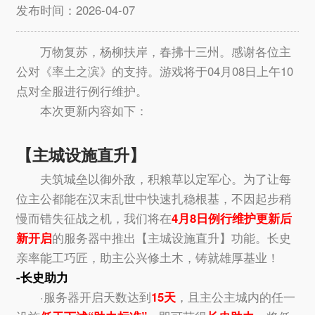
发布时间：2026-04-07
万物复苏，杨柳扶岸，春拂十三州。感谢各位主
公对《率土之滨》的支持。游戏将于04月08日上午10
点对全服进行例行维护。
本次更新内容如下：
【主城设施直升】
夫筑城垒以御外敌，积粮草以定军心。为了让每
位主公都能在汉末乱世中快速扎稳根基，不因起步稍
慢而错失征战之机，我们将在
4月8日例行维护更新后
新开启
的服务器中推出【主城设施直升】功能。长史
亲率能工巧匠，助主公兴修土木，铸就雄厚基业！
-长史助力
·服务器开启天数达到
15天
，且主公主城内的任一