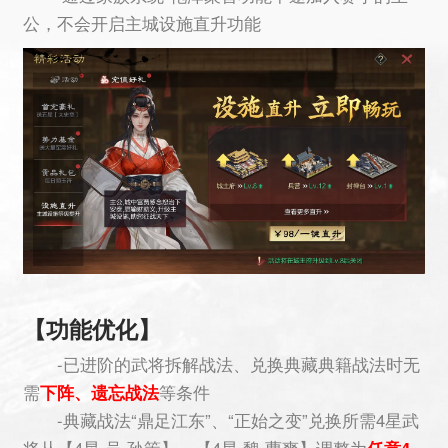
公，不会开启主城设施直升功能
【功能优化】
-已进阶的武将拆解战法、兑换典藏典籍战法时无
需
下阵、遗忘战法
等条件
-典藏战法“鼎足江东”、“正始之变”兑换所需4星武
将从【4星·吴·孙策】、【4星·魏·曹爽】调整为
任意4