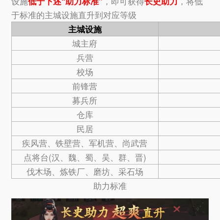
设施
低于下述“助力标准”
，即可获得
长史助力
，将低
于标准的主城设施直升到对应等级
主城设施
城主府
兵营
校场
前锋营
募兵所
仓库
民居
疾风营、铁壁营、军机营、尚武营
点将台(汉、魏、蜀、吴、群、晋)
伐木场、炼铁厂、磨坊、采石场
助力标准