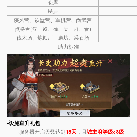
仓库
民居
疾风营、铁壁营、军机营、尚武营
点将台(汉、魏、蜀、吴、群、晋)
伐木场、炼铁厂、磨坊、采石场
助力标准
-设施直升礼包
·服务器开启天数达到
15天
，且
城主府等级<8级