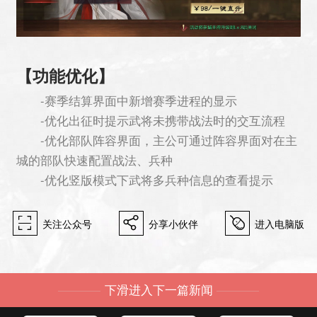
【功能优化】
-赛季结算界面中新增赛季进程的显示
-优化出征时提示武将未携带战法时的交互流程
-优化部队阵容界面，主公可通过阵容界面对在主
城的部队快速配置战法、兵种
-优化竖版模式下武将多兵种信息的查看提示
򰀁
򰀂
򰀄
关注公众号
分享小伙伴
进入电脑版
下滑进入下一篇新闻