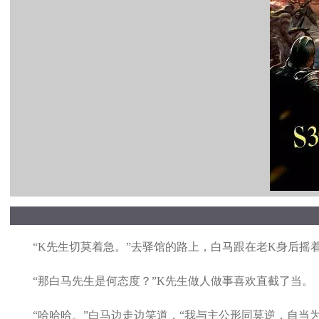
“K先生切莫着急。”去驿馆的路上，白马跟在老K身后摇着
“那白马先生是何态度？”K先生做人做事喜欢直截了当。
“哈哈哈。”白马边走边笑道，“我与主公形同莫逆，自当为