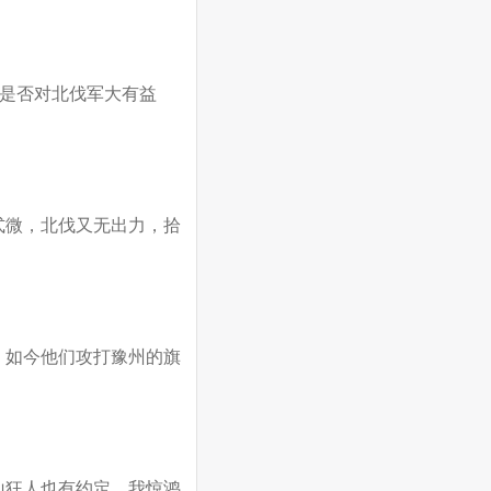
。
是否对北伐军大有益
式微，北伐又无出力，拾
，如今他们攻打豫州的旗
山狂人也有约定，我惊鸿