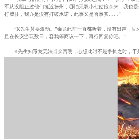
军从没阻止过他们挺近扬州，哪怕无双小七姑娘亲来，我也是
打威县，我亦是没有打破承诺，此事又是否事实……”
“K先生莫要激动。”毒龙此前一直都听着，没有出声，见火
且在长安游玩数日，容我等商议一下，再行回复你吧。”
K先生知毒龙无法当众言明，心想此时不是争执之时，于是