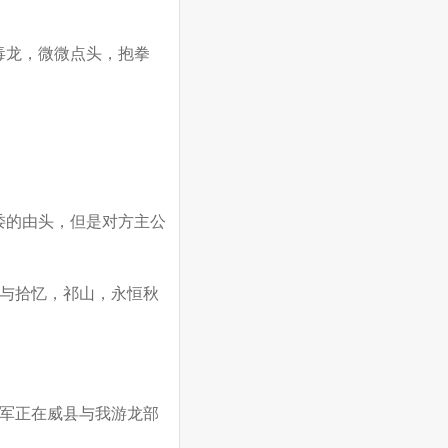
毒龙，微微点头，抱拳
诿的由头，但是对方主公
与拾忆，祁山，永恒秋
军正在威县与我游龙部