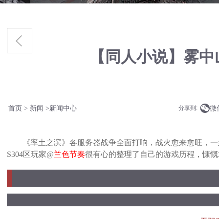
【同人小说】雾中

微
首页
>
新闻
>新闻中心
分享到:
《率土之滨》各服务器战争全面打响，战火愈来愈旺，一丝
S304区玩家@
兰色节奏
很有心的整理了自己的游戏历程，慷慨