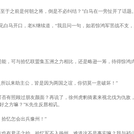
至于之前是何朝之将，倒是不必纠结？”白马在一旁扯开了话题
白马开口，老K继续道，“我且问一句，如若惊鸿军苦战不支，
能，可与拾忆联盟集五洲之力相比，还是略逊一筹，待得惊鸿
所以来助主公，皆是因为两国之谊，你切莫一意破坏！”
否有照顾过朋友颜面？再说了，徐州虎豹骑素来视北伐为仇敌
好之方嘛？”K先生反唇相讥。
拾忆怎会出兵豫州！”
也有君子之约，拾忆军不入扬州，难道这不是事实嘛？我与祁