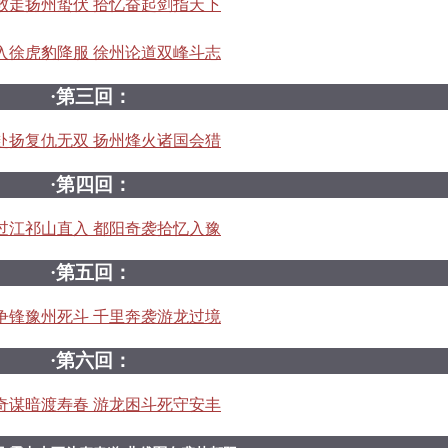
败走扬州蛰伏 拾忆奋起剑指天下
入徐虎豹降服 徐州论道双峰斗志
·第三回：
赴扬复仇无双 扬州烽火诸国会猎
·第四回：
过江祁山直入 都阳奇袭拾忆入豫
·第五回：
争锋豫州死斗 千里奔袭游龙过境
·第六回：
奇谋暗渡寿春 游龙困斗死守安丰