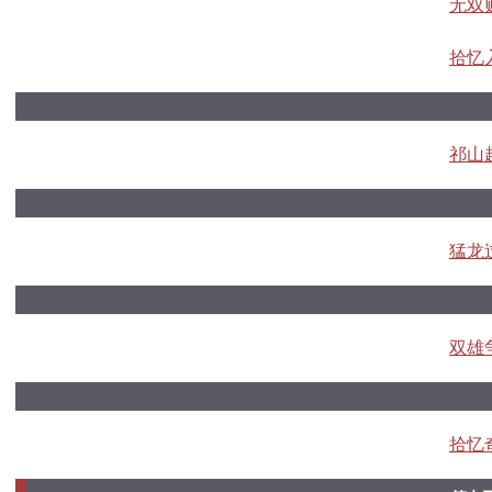
无双
拾忆
祁山
猛龙
双雄
拾忆