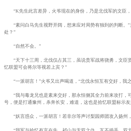
“K先生此言差异，火爷现在的身份，乃是北伐军的文臣，
“素问白马先生视野开阔，想来应对局势有独到的判断。”见
处？”
“自然不会。”
“天下十三周，北伐仅占其三，虽说贵军战将骁勇，文臣贤
忆联盟可会将尔等视若上宾？”
“一派胡言！”火爷又出声喝道，“北伐永恒互有交好，我之
“我与毒龙兄也是素来交好，那永恒侧其全力前来攻打，可
号，便是打通豫州，杀奔长安，难道，这也是拾忆联盟标示友
“妖言惑众，一派胡言！若非尔等声讨梨园师团攻入扬州，
“我军与拾忆有言在先，祁山与无双之仇，互不插手，双方