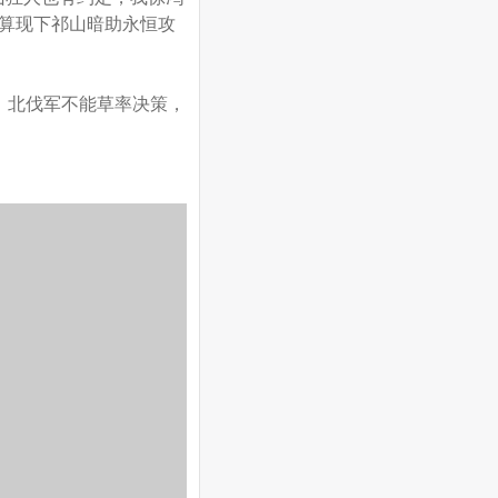
算现下祁山暗助永恒攻
，北伐军不能草率决策，