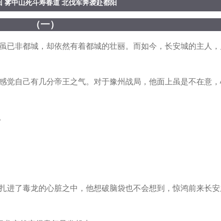
回 雾中山死斗寿春道 北伐军奔袭赴都阳
（一）
已非都城，却依然有着都城的壮丽。而如今，长安城的主人，
觉自己有几分帝王之气。对于豫州战局，他面上虽是不在意，
。
进了毒龙的心脏之中，他想破脑袋也不会想到，惊鸿前来长安