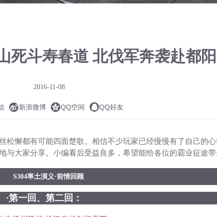
山死斗寿春道 北伐军奔袭赴都阳
2016-11-08



信
新浪微博
QQ空间
QQ好友
松懈都有可能四面楚歌。相信不少玩家已经慢慢有了自己的心
地与大家分享。小编看后受益良多，希望能给各位的霸业征途带
S304率土演义·前情回顾
·第一回、第二回：