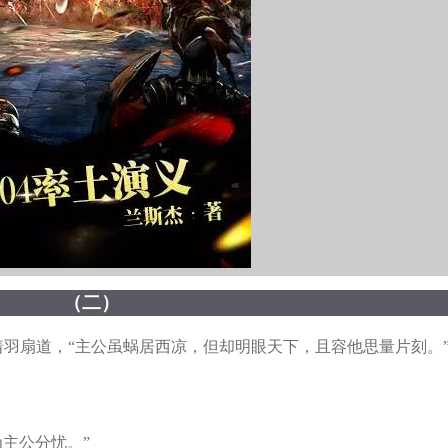
（二）
羽扇道，“主公虽蜗居西凉，但却明眼天下，且容他思量片刻。
主公分忧。”