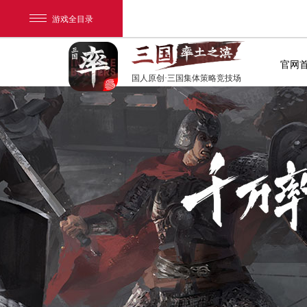
游戏全目录
官网
国人原创·三国集体策略竞技场
网易游戏
游戏爱好者
我的足迹：
率土之滨