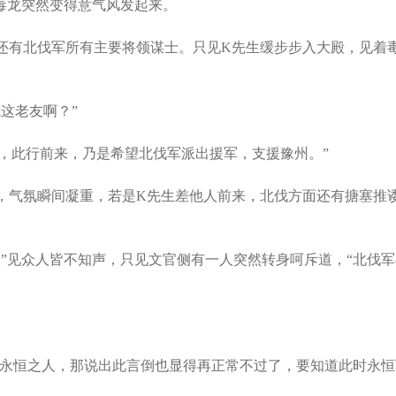
毒龙突然变得意气风发起来。
有北伐军所有主要将领谋士。只见K先生缓步步入大殿，见着
这老友啊？”
，此行前来，乃是希望北伐军派出援军，支援豫州。”
气氛瞬间凝重，若是K先生差他人前来，北伐方面还有搪塞推
见众人皆不知声，只见文官侧有一人突然转身呵斥道，“北伐军
永恒之人，那说出此言倒也显得再正常不过了，要知道此时永恒