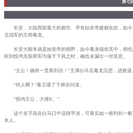
第七
长安，大陆西部最大的都市。早有始皇帝建都在此，如今虽
北伐军的主帅毒龙。
长安大殿本就是始皇帝的朝野，如今毒龙端坐其中，倒也感
听到惊鸿无双两军均落于下风之时，确也未漏出一丝笑意。
“主公！确有一贵客到访！”主薄白马见毒龙沉思，进殿道
“何人啊？”毒王缓了下神后问道。
“惊鸿主公，大佬K。”
这个名字虽在白马口中说得平淡，可着实如一根利剑一般扎
本人。