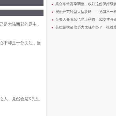
兵合车错赛季调整，收好这份保姆级解读和使
祝融开荒转型大型攻略——见识不一样的“攻其不备
吴夫人开荒队也能上榜首，S2赛季开荒细节全
乃是大陆西部的霸主，
英雄纵横诸侯势力太强咋办？一张难度表解决所
心下却是十分关注，当
之人，竟然会是K先生