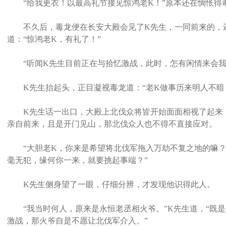
“给我更衣！以最高礼节接见惊鸿老K！”原本还在惆怅得
不久后，毒龙便在长安大殿会见了K先生，一同前来的，还
道：“惊鸿老K，有礼了！”
“听闻K先生目前正在与拾忆激战，此时，怎有闲情来会我
K先生抬起头，正目凝视毒龙道：“老K做事历来明人不暗
K先生话一出口，大殿上北伐众将皆开始面面相视了起来，
亲自前来，且是开门见山，那北伐众人也不得不直接应对。
“大胆老K，你来是希望将北伐军拖入万劫不复之地的嘛？”
毫无犯，缘何你一来，就要挑起事端？”
K先生侧身望了一眼，仔细分辨，才发现他识得此人。
“我当时何人，原来是永恒老丞相火爷。”K先生道，“既是
激战，那火爷自是不愿让北伐军介入。”