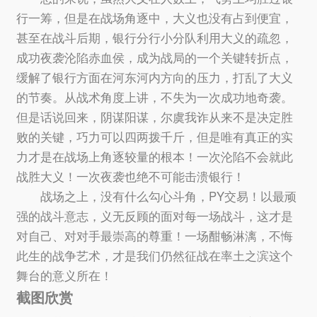
行一筹，但是在战场角逐中，大义也没有占到便宜，
甚至在战斗后期，银行分行小分队利用大义的疏忽，
成功夜袭沦陷赤血侯，成为战局的一个关键转折点，
缓解了银行方面在河东河内方向的压力，打乱了大义
的节奏。从战术角度上讲，不失为一次成功地奇袭。
但是话说回来，阴谋阳谋，尔虞我诈从来不是决定胜
败的关键，巧力可以四两拨千斤，但是唯有真正的实
力才是在战场上角逐较量的根本！一次沦陷不会就此
战胜大义！一次夜袭也绝不可能击溃银行！
战场之上，没有什么勾心斗角，PY交易！以最顽
强的战斗意志，义无反顾的面对每一场战斗，这才是
对自己、对对手最崇高的尊重！一场酣畅淋漓，不悔
此生的战争艺术，才是我们仍然征战在率土之滨这个
舞台的意义所在！
截图欣赏