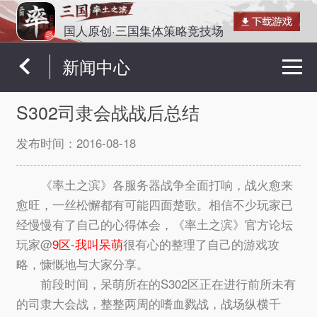
国人原创·三国集体策略竞技场
新闻中心
S302司隶会战战后总结
发布时间：
2016-08-18
《率土之滨》各服务器战争全面打响，战火愈来
愈旺，一丝松懈都有可能四面楚歌。相信不少玩家已
经慢慢有了自己的心得体会，《率土之滨》官方论坛
玩家@
9区-我叫呆萌
很有心的整理了自己的游戏攻
略，慷慨地与大家分享。
前段时间，呆萌所在的S302区正在进行前所未有
的司隶大会战，整整两周的嗜血戮战，战场纵横千