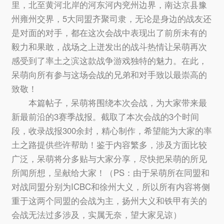
里，北至黄河北岸的河东河内兖州边界，南达京县豫
州雍州交界，5大同盟齐聚司隶，无论是身边的战友还
是对面的对手，都在这次会战中表现出了前所未有的
毅力和果敢，战场之上迸发出的战斗热情让呆萌再次
感受到了率土之滨这款战争游戏独特的魅力。在此，
呆萌向所有参与这场会战的兄弟和对手致以最崇高的
致敬！
本篇帖子，呆萌将围绕本次会战，为大家带来最
新最前沿的3赛季战报。截取了本次会战的3个时间
段，收录战报300余封，精心制作，希望能为大家的率
土之路提供些许帮助！鉴于内容繁多，涉及方面比较
广泛，呆萌将分多贴与大家分享，尽快把呆萌的所见
所闻所想，呈献给大家！（PS：由于呆萌所在同盟和
对战同盟分别为ICBC和徐州大义，所以所有内容将侧
重于这两个同盟的会战为主，扬州大义和铁甲有关的
会战无法过多涉及，实属无奈，望大家见谅）