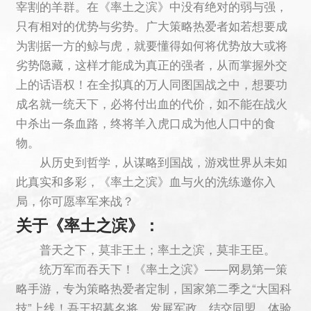
宰割的羊群。在《率土之滨》中没有绝对的弱与强，
只有相对的优势与劣势。广大策略热爱者如若想要成
为割据一方的鲸与虎，就要懂得如何将优势放大或将
劣势隐藏，这样才能成为真正的强者，从而掌握外交
上的话语权！在全拟真的万人同图国战之中，想要功
成名就一统天下，必将付出血的代价，如不能在战火
中杀出一条血路，终将羊入虎口成为他人口中的食
物。
从历史到哲学，从谋略到国战，游戏世界从未如
此真实和多彩，《率土之滨》血与火的洗练邀你入
局，你可愿率军来战？
关于《率土之滨》：
普天之下，莫非王土；率土之滨，莫非王臣。
统万军而吞天下！《率土之滨》——网易第一策
略手游，专为策略热爱者定制，国家第二季之“大国科
技”上线！吾王招募名将、发展军政，结交同盟，体验