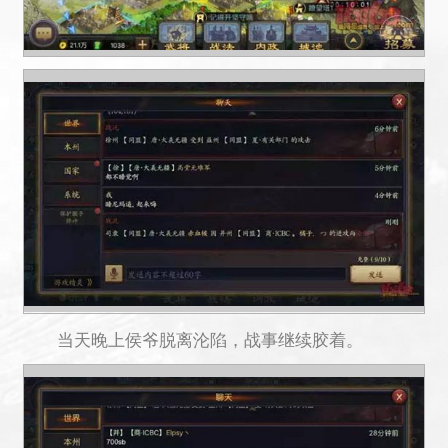
当天晚上侯爷脱离沦陷，战事继续胶着。