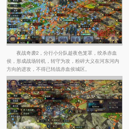
夜战奇袭2，分行小分队趁夜色笼罩，绞杀赤血
侯，形成战场转机，转守为攻，粉碎大义在河东河内
方向的进攻，不得已转战赤血侯城区。