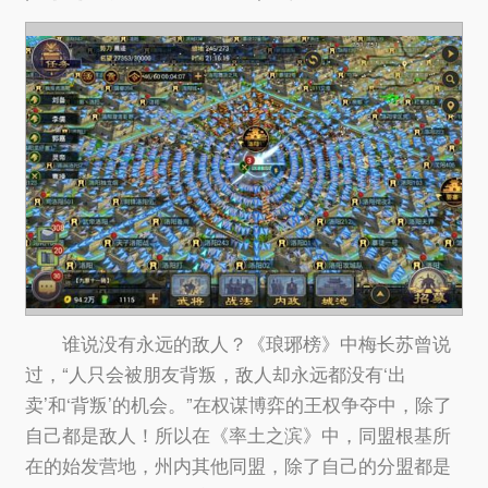
谁说没有永远的敌人？《琅琊榜》中梅长苏曾说
过，“人只会被朋友背叛，敌人却永远都没有‘出
卖’和‘背叛’的机会。”在权谋博弈的王权争夺中，除了
自己都是敌人！所以在《率土之滨》中，同盟根基所
在的始发营地，州内其他同盟，除了自己的分盟都是