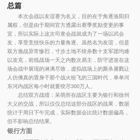
总篇
本次会战以友谊赛为名义，目的在于角逐洛阳归
属权，但是由于期间官方透露出赛季奖励变更的事
宜，所以实际上这次司隶会战就成为了一场以武会
友，享受竞技快乐的力量角逐。虽然名为友谊，但是
双方激战异常惨烈，寸步土地不绞杀数十支军团均难
以攻克，前线战场一天之内数次易主，防守进攻在这
场会战中展现的淋漓尽致，虚拟战场上的厮杀屠戮让
人仿佛真的置身于那个战火纷飞的三国时代，单单河
东河内战区每小时就要绞尽300万人。
总结双方战绩：呆萌所在战区主要为银行和徐州
大义的交战，所以仅仅总结这部分战区的战果，数据
统计于周日下午完成，实际数据会比统计数据偏高，
但不影响总结结果。
银行方面