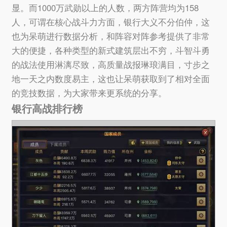
显。而1000万武勋以上的人数，两方阵营均为158
人，可谓在核心战斗力方面，银行大义不分伯仲，这
也为呆萌进行数据分析，和阵容对阵参考提供了非常
大的便捷，各种类型的新式建筑层出不穷，斗智斗勇
的战法使用淋漓尽致，高质量战报琳琅满目，寸步之
地一天之内数度易主，这也让呆萌获取到了相对全面
的竞技数据，为大家带来更系统的分享。
银行高战排行榜