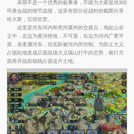
呆萌不是一个优秀的叙事者，不能为大家提供302
司隶会战的细节战报，这里有部分征战时的截图分享
给大家，仅供欣赏。
这里是河东河内和兖州冀州的交接点，地处山谷
之中，左边为黄河绝地，不可退，右边为河内广袤平
原，虽隶属河东，但实际被河内所控制。为防止大义
占据此地造成正面战场大义隔山打牛的态势，银行方
面再开战前稳稳占据这片土地。