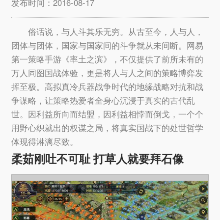
发布时间：2016-08-17
俗话说，与人斗其乐无穷。从古至今，人与人，
团体与团体，国家与国家间的斗争就从未间断。网易
第一策略手游《率土之滨》，不仅提供了前所未有的
万人同图国战体验，更是将人与人之间的策略博弈发
挥至极。高拟真冷兵器战争时代的地缘战略对抗和战
争谋略，让策略热爱者全身心沉浸于真实的古代乱
世。因利益所向而结盟，因利益相悖而倒戈，一个个
用野心织就出的权谋之局，将真实国战下的处世哲学
体现得淋漓尽致。
柔茹刚吐不可耻 打草人就要拜石像