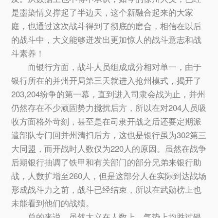
是墨染情义撑起了半边天，这个新融合起来的大家
庭，也通过这次战斗得到了彻底的磨合，相信在以后
的战斗中，大义能够迸发出更加惊人的战斗意志和战
斗素养！
而银行方面，战斗人员组成成分相对单一，由于
银行所在的并州开局第三天就进入抢州模式，揭开了
203,204纷争的第一幕，直到进入司隶会战为止，并州
仍然存在不少顽固势力搅扰后方，所以在对204人员吸
收方面格外苛刻，甚至是在司隶开战之后还要定期派
遣部队专门回并州清扫后方，这也是银行虽为302第三
大同盟，而开战时人数仅为220人的原因。虽然在战争
后期银行抽调了铁甲和有关部门的部分兄弟来银行助
战，人数扩增至260人，但是这部分人在实际到达战场
形成战斗力之前，战斗已经结束，所以在武勋榜上也
未能看到他们的战绩。
总的来说，虽然大义在人数上，气势上均胜过银