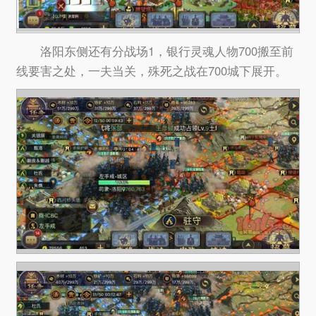
洛阳东侧还有分战场1，银行灵魂人物700搬至前
线要害之处，一夫当关，殊死之战在700城下展开。