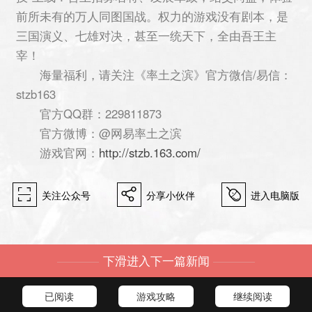
前所未有的万人同图国战。权力的游戏没有剧本，是
三国演义、七雄对决，甚至一统天下，全由吾王主
宰！
海量福利，请关注《率土之滨》官方微信/易信：
stzb163
官方QQ群：229811873
官方微博：@网易率土之滨
游戏官网：
http://stzb.163.com/
򰀁
򰀂
򰀄
关注公众号
分享小伙伴
进入电脑版
下滑进入下一篇新闻
已阅读
游戏攻略
继续阅读