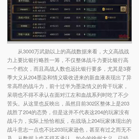
从3000万武勋以上的高战数据来看，大义高战战
力上要比银行略胜一筹，不仅整体战斗力要比银行高
一个档次，而且高战人数也远比银行要多，尤其是3赛
季大义从204墨染和情义吸收进来的新血液表现出了异
常高昂的战斗力，前十过半为墨染情义的骨干玩家，
呆萌也不得不承认在面对江左和血战系列时吃了不少
苦头。从这里也反映出，虽然目前302区整体上是203
战胜了204的态势，但是这并不代表这204的玩家没有
战斗力，实际上恰恰相反，在战场上204玩家体现出的
战斗意志一点也不比203玩家逊色，甚至有过之而无不
及。从数据上也不得不承认，如今的徐州大义，已经