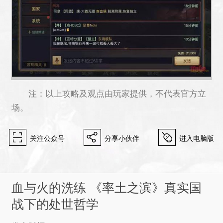
注：以上攻略及观点由玩家提供，不代表官方立
场。
򰀁
򰀂
򰀄
关注公众号
分享小伙伴
进入电脑版
血与火的洗练 《率土之滨》真实国
战下的处世哲学