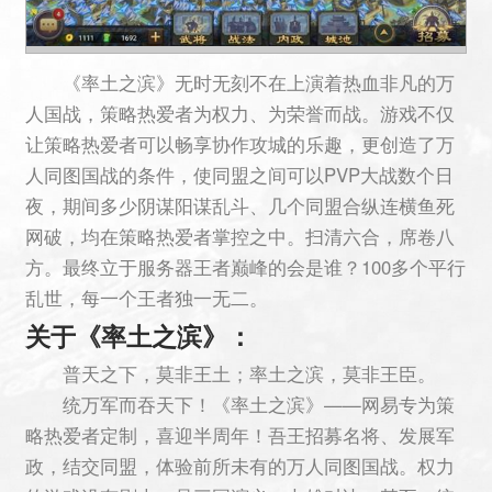
《率土之滨》无时无刻不在上演着热血非凡的万
人国战，策略热爱者为权力、为荣誉而战。游戏不仅
让策略热爱者可以畅享协作攻城的乐趣，更创造了万
人同图国战的条件，使同盟之间可以PVP大战数个日
夜，期间多少阴谋阳谋乱斗、几个同盟合纵连横鱼死
网破，均在策略热爱者掌控之中。扫清六合，席卷八
方。最终立于服务器王者巅峰的会是谁？100多个平行
乱世，每一个王者独一无二。
关于《率土之滨》：
普天之下，莫非王土；率土之滨，莫非王臣。
统万军而吞天下！《率土之滨》——网易专为策
略热爱者定制，喜迎半周年！吾王招募名将、发展军
政，结交同盟，体验前所未有的万人同图国战。权力