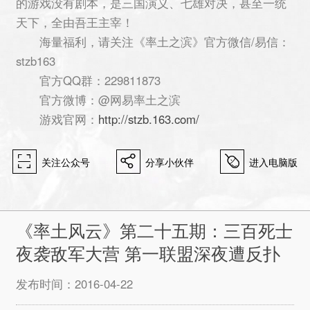
的游戏没有剧本，是三国演义、七雄对决，甚至一统
天下，全由吾王主宰！
海量福利，请关注《率土之滨》官方微信/易信：
stzb163
官方QQ群：229811873
官方微博：@网易率土之滨
游戏官网：
http://stzb.163.com/
򰀁
򰀂
򰀄
关注公众号
分享小伙伴
进入电脑版
《率土风云》第二十五期：三百死士
夜袭敌军大营 第一联盟深夜遭反扑
发布时间：2016-04-22