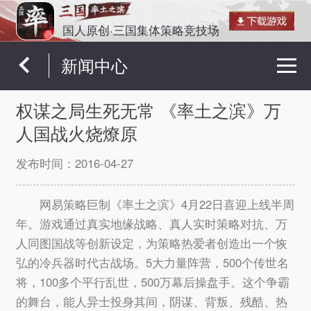
国人原创·三国集体策略竞技场
新闻中心
权谋之局生死无常 《率土之滨》万
人国战火烧燎原
发布时间：
2016-04-27
网易策略巨制《率土之滨》4月22日喜迎上线半周
年。游戏通过真实地缘战略、真人实时策略对抗、万
人同图国战等创新设定，为策略热爱者创造出一个恢
弘的冷兵器时代古战场。5大力量阵营，500个传世名
将，100多个平行乱世，500万幕后操盘手。这个争霸
的舞台，能人异士投身其间，阴谋、背叛、残酷、热