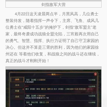
剑指敌军大营
4月22日这天凌晨两点半，月黑风高，几位勇士
整装待发，随着指挥一声令下，主席、飞鱼、成风几
位勇士在“咸阳十五步”的掩护下，剑指“敌军盟主”老
家，最终奇袭成功战狼全盟沦陷，三宵殿再次用自己
的勇气、智慧、指挥、执行力证明了自己守卫家园的
决心。但这并不算是三霄的胜利，因为他们的家园徐
州还在 等着他们收复，和战狼之间的战斗还在继续，
真正的战斗才刚刚开始！