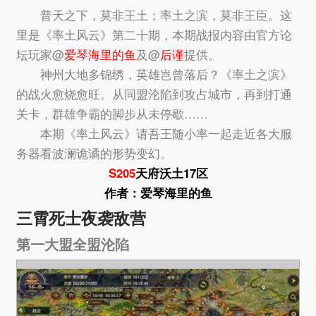
普天之下，莫非王土；率土之滨，莫非王臣。这
里是《率土风云》第二十期，本期战报内容由官方论
坛玩家@
爱琴海里的鱼
及@
后谨
提供。
神州大地多锦绣，英雄岂曾落后？《率土之滨》
的战火愈烧愈旺。从同盟沦陷到攻占城市，再到打通
关卡，群雄争霸的脚步从未停歇……
本期《率土风云》请吾王随小率一起走近各大服
务器看波澜诡谲的形势变幻。
S205
天府沃土17区
作者：爱琴海里的鱼
三霄死士夜袭敌营
第一大盟全盟沦陷