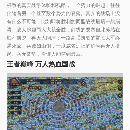
极致的真实战争体验和残酷，一个势力的崛起，往往
伴随着另一个甚至数个势力的衰落。真实的战场上没
有什么不可能，比如即将胜利的同盟战线最后一刻崩
溃，敌人趁虚而入大获全胜，前线的要塞自此冻结在
胜利前夕，再无人问津；一路高唱凯歌的常胜大军终
遇死敌，兵败如山倒，一度威名远扬的称号再无人提
起。兵无常势，看谁人能笑到最后。
王者巅峰 万人热血国战