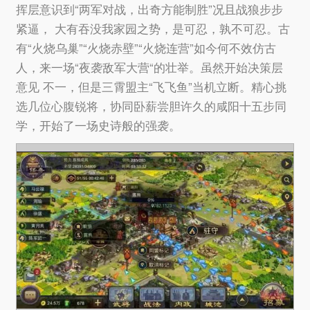
挥层意识到“两军对战，出奇方能制胜”况且战狼步步
紧逼， 大有吞没我家园之势，是可忍，孰不可忍。古
有“火烧乌巢”“火烧赤壁”“火烧连营”如今何不效仿古
人，来一场“夜袭敌军大营“的壮举。虽然开始决策层
意见 不一，但是三霄盟主“飞飞鱼”当机立断。精心挑
选几位心腹锐将，协同卧薪尝胆许久的咸阳十五步同
学，开始了一场史诗般的强袭。