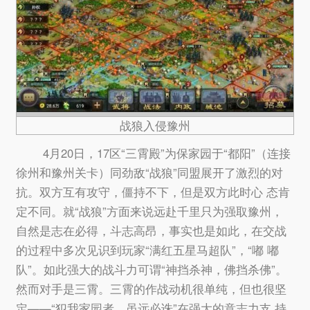
战狼入侵豫州
4月20日，17区“三霄殿”为保家园于“都阳”（连接
徐州和豫州关卡）同劲敌“战狼”同盟展开了激烈的对
抗。双方互有攻守，僵持不下，但是双方此时心 态肯
定不同。就“战狼”方面来说远赴千里只为强取豫州，
自然是志在必得，斗志高昂，事实也是如此，在交战
的过程中多次见识到玩家“满红五星马超队”，“嘟 嘟
队”。如此强大的战斗力可谓“神挡杀神，佛挡杀佛”。
然而对手是三霄。三霄的作战动机很单纯，但也很坚
定——“犯我家园者，虽远必诛”在强大的意志力支 持