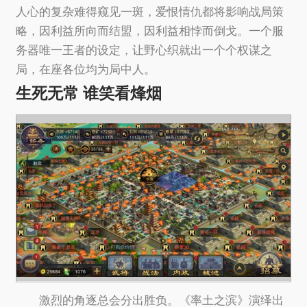
人心的复杂难得窥见一斑，爱恨情仇都将影响战局策
略，因利益所向而结盟，因利益相悖而倒戈。一个服
务器唯一王者的设定，让野心织就出一个个权谋之
局，在座各位均为局中人。
生死无常 谁笑看烽烟
激烈的角逐总会分出胜负。《率土之滨》演绎出