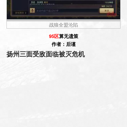
战狼全盟沦陷
95区
算无遗策
作者：后谨
扬州三面受敌面临被灭危机