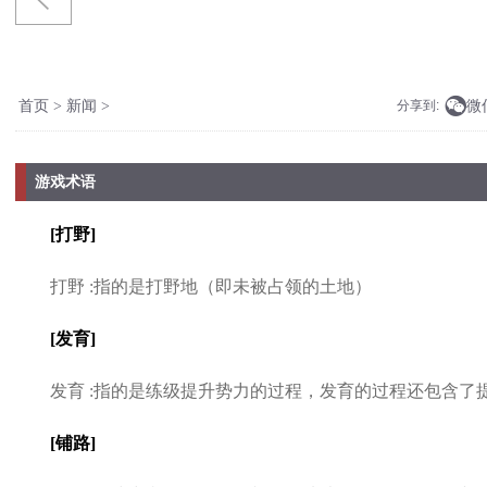

微
首页
>
新闻
>
分享到:
游戏术语
[打野]
打野 :指的是打野地（即未被占领的土地）
[发育]
发育 :指的是练级提升势力的过程，发育的过程还包含了
[铺路]