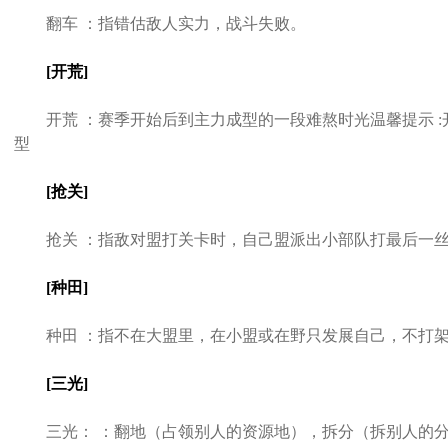
翻车 ：指错估敌人实力，战斗失败。
[开荒]
开荒 ：赛季开始后到主力成型的一段难熬时光温馨提示 :
型
[抢关]
抢关 ：指敌对盟打关卡时，自己盟派出小部队打最后一丝
[种田]
种田 ：指不在大盟里，在小盟或在野只发展自己，不打架
[三光]
三光： ：翻地（占领别人的资源地），拆分（拆别人的分