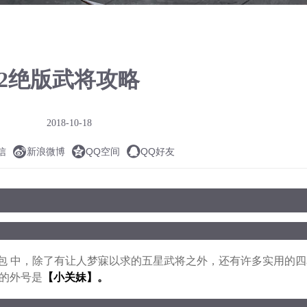
S2绝版武将攻略
2018-10-18



信
新浪微博
QQ空间
QQ好友
卡包 中，除了有让人梦寐以求的五星武将之外，还有许多实用的
的外号是
【小关妹】。