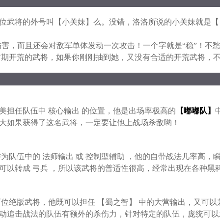
武将的外号叫【小关妹】么。没错，洛洛所说的小关妹就是【
害，而且还会对敌军单体发动一次攻击！一个字就是“稳”！不
合前期开荒的武将，如果你刚刚抽到她，又没有合适的开荒武将，
美担任队伍中 核心输出 的位置，他是出场率极高的
【嘟嘟队】
大如果获得了这名武将，一定要让他上战场杀敌哟！
伍中的 法师输出 或 控制型辅助 ，他的自带战法几率高，瞬
可以转成 弓兵 ，所以该武将的普适性很高，经常出现在各种黑
绝版武将，他既可以担任 【蜀之智】 中的大营输出，又可以
动追击战法的队伍有额外的杀伤力，针对特定的队伍，庞统可以