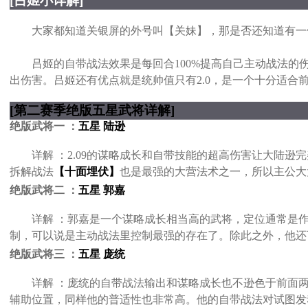
[吕姬小详解]
大家都知道关银屏的外号叫【关妹】，那是否还知道有一位
吕姬的自带战法效果是每回合100%提高自己主动战法的伤
出伤害。吕姬还有优点就是统帅值只有2.0，是一个十分适
[第二赛季绝版五星武将详解]
绝版武将一 ：
五星 陆逊
详解 ：2.09的谋略成长和自带技能的超高伤害让大陆逊完
拆解战法
【十面埋伏】
也是最强的大营法术之一，所以主公大
绝版武将二 ：
五星 郭嘉
详解 ：郭嘉是一个谋略成长相当高的武将，定位通常是作为队
制，可以说是主动战法里控制最强的存在了。除此之外，他还
绝版武将三 ：
五星 庞统
详解 ：庞统的自带战法输出和谋略成长也不逊色于前面两位
辅助位置，同样他的普适性也非常高。他的自带战法对试图发