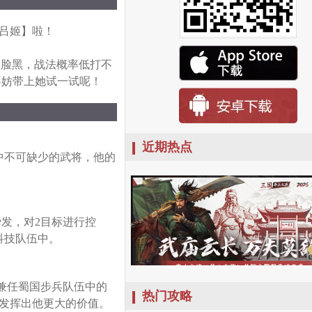
吕姬】啦！
愁脸黑，战法概率低打不
不妨带上她试一试呢！
近期热点
中不可缺少的武将，他的
发，对2目标进行控
科技队伍中。
兼任蜀国步兵队伍中的
热门攻略
发挥出他更大的价值。