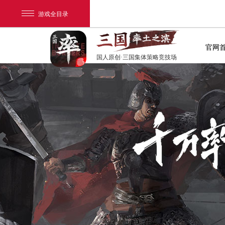
游戏全目录
官网
国人原创·三国集体策略竞技场
网易游戏
游戏爱好者
我的足迹：
率土之滨