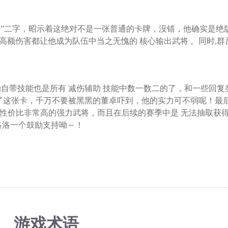
”二字，昭示着这绝对不是一张普通的卡牌，没错，他确实是绝
的高额伤害都让他成为队伍中当之无愧的 核心输出武将 。同时,
带技能也是所有 减伤辅助 技能中数一数二的了，和一些回复
了这张卡，千万不要被黑黑的董卓吓到，他的实力可不弱呢！最后
性价比非常高的强力武将，而且在后续的赛季中是 无法抽取获得
洛洛一个鼓励支持呦～！
游戏术语