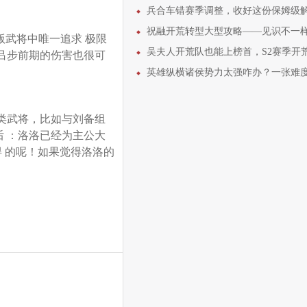
兵合车错赛季调整，收好这份保姆级解读和使
祝融开荒转型大型攻略——见识不一样的“攻其不备
版武将中唯一追求 极限
吴夫人开荒队也能上榜首，S2赛季开荒细节全
群吕步前期的伤害也很可
英雄纵横诸侯势力太强咋办？一张难度表解决所
类武将，比如与刘备组
 ：洛洛已经为主公大
 的呢！如果觉得洛洛的