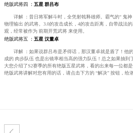
绝版武将四 ：
五星 群吕布
详解 ：昔日将军解斗时，全凭射戟释雄师。霸气的“ 鬼神 
物理输出 的武将。3.0的攻击成长，4的攻击距离，自带战法
观，经常被作为 前期开荒武将 来使用。
绝版武将五 ：
五星 汉董卓
详解 ：如果说群吕布是矛得话，那汉董卓就是盾了！他的自
成的 肉步队伍 也是出镜率相当高的强力队伍！总之如果抽到
大您介绍了S2赛季的所有绝版五星武将，看的出来每一位都是
绝版武将讲解对您有用的话，请点击下方的 “解决” 按钮，给