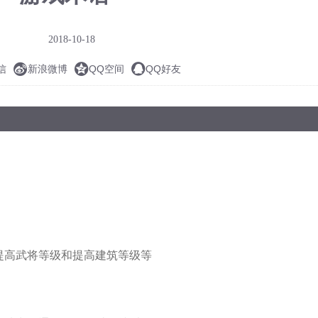
2018-10-18



信
新浪微博
QQ空间
QQ好友
提高武将等级和提高建筑等级等